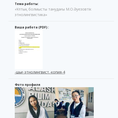
Тема работы:
«Ұлтық болмысты танудағы М.О.Әуезовтік
этнолингвистика»
Ваша работа (PDF) :
-шығ-этнолингвист.-копия-4
Фото профиля