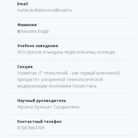
Email
nurlan.kulbekovvvv@mail.ru
Фамилия
Қапышова,Кәдір
Учебное заведение:
М.О.Әуезов атындағы педагогикалық колледж
Секция
Развитие IT технологий - как первый (ключевой)
приоритет ускоренной технологической
модернизации экономики Казахстана
Научный руководитель
Мусина Кульшат Сыздыковна
Контактный телефон
87087664709