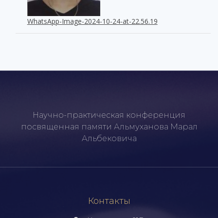
WhatsApp-Image-2024-10-24-at-22.56.19
Научно-практическая конференция
посвященная памяти Альмуханова Марал
Альбековича
Контакты