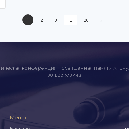
1
2
3
…
20
»
тическая конференция посвященная памяти Альму
Альбековича
Меню
П
Басты Бет