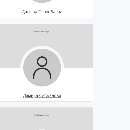
Дилшад Оспанбаева
Дамира Сутжанова