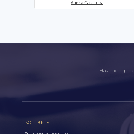
Анеля Сагатова
Научно-прак
Контакты