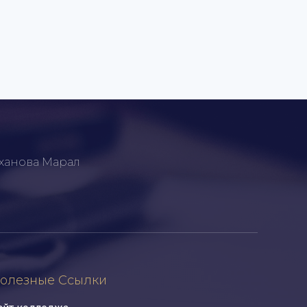
ханова Марал
олезные Ссылки