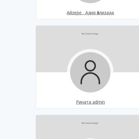
Айзере , Адия Қализада
Рината admin