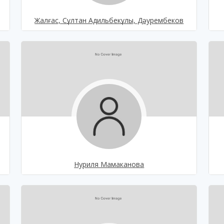
Жалғас, Сұлтан Адильбекұлы, Дәурембеков
Нуриля Мамаканова